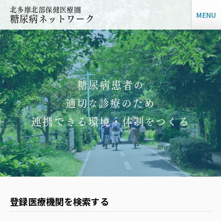
北多摩北部保健医療圏
MENU
糖尿病ネットワーク
糖尿病患者
の
適切
診療のため
な
連携できる環境・体制
つくる
を
登録医療機関を検索する