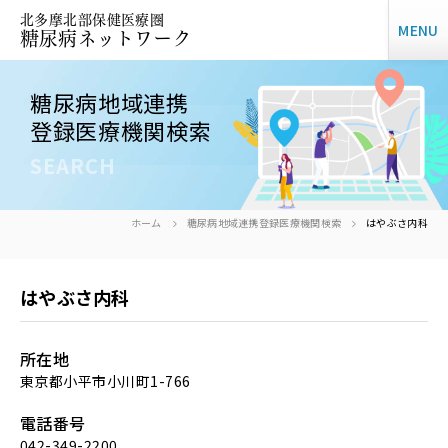
北多摩北部保健医療圏
MENU
糖尿病ネットワーク
糖尿病地域連携
登録医療機関検索
SEARCH
ホーム
糖尿病地域連携登録医療機関検索
はやぶさ内科
はやぶさ内科
所在地
東京都小平市小川町1-766
電話番号
042-349-2200