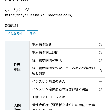
ホームページ
https://hayabusanaika.jimdofree.com/
診療科目
消化器内科
内科
糖尿病の診断
糖尿病の病型診断
経⼝糖尿病薬の導⼊
外来
経⼝糖尿病薬で安定している患者の治療継
診療
続と調整
インスリン療法の導⼊
インスリン治療患者の治療継続と調整
⾎糖コントロール⼊院
慢性合併症（腎透析を除く）の精査・治療
⼊院
治療