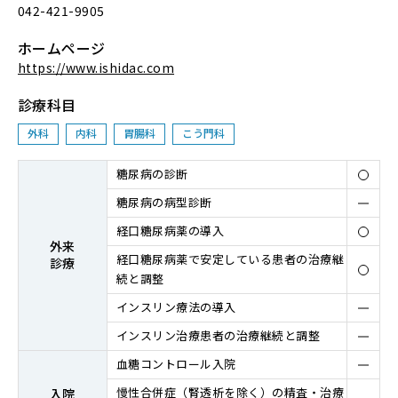
042-421-9905
ホームページ
https://www.ishidac.com
診療科目
外科
内科
胃腸科
こう門科
糖尿病の診断
糖尿病の病型診断
経⼝糖尿病薬の導⼊
外来
経⼝糖尿病薬で安定している患者の治療継
診療
続と調整
インスリン療法の導⼊
インスリン治療患者の治療継続と調整
⾎糖コントロール⼊院
慢性合併症（腎透析を除く）の精査・治療
⼊院