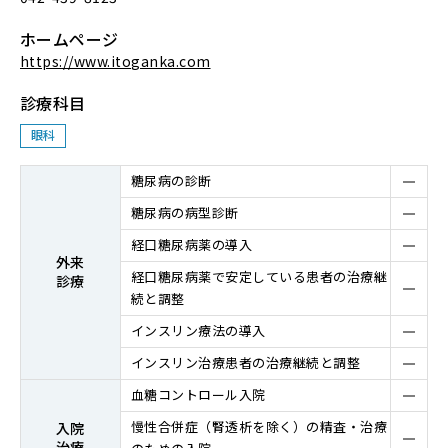
ホームページ
https://www.itoganka.com
診療科目
眼科
糖尿病の診断
糖尿病の病型診断
経⼝糖尿病薬の導⼊
外来
経⼝糖尿病薬で安定している患者の治療継
診療
続と調整
インスリン療法の導⼊
インスリン治療患者の治療継続と調整
⾎糖コントロール⼊院
慢性合併症（腎透析を除く）の精査・治療
⼊院
治療